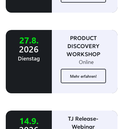
27
.
8
.
PRODUCT
DISCOVERY
2026
WORKSHOP
Dienstag
Online
Mehr erfahren!
14
.
9
.
TJ Release-
Webinar